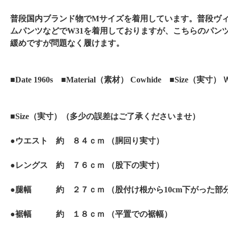
普段国内ブランド物でMサイズを着用しています。普段ヴ
ムパンツなどでW31を着用しておりますが、こちらのパン
緩めですが問題なく履けます。
■Date 1960s ■Material（素材） Cowhide ■Size（実寸） 
■Size（実寸）（多少の誤差はご了承くださいませ）
●ウエスト 約 ８４ｃｍ （胴回り実寸）
●レングス 約 ７６ｃｍ （股下の実寸）
●腿幅 約 ２７ｃｍ （股付け根から10cm下がった部
●裾幅 約 １８ｃｍ （平置での裾幅）