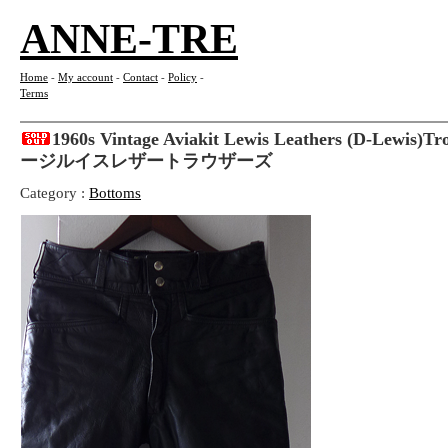
ANNE-TRE
Home
-
My account
-
Contact
-
Policy
-
Terms
1960s Vintage Aviakit Lewis Leathers (D-Lewis
ージルイスレザートラウザーズ
Category :
Bottoms