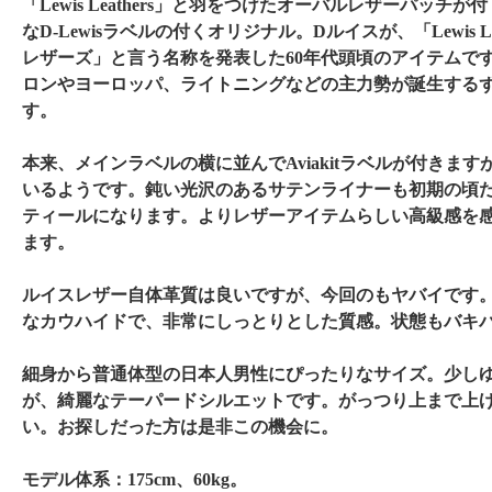
「Lewis Leathers」と羽をつけたオーバルレザーパッチ
なD-Lewisラベルの付くオリジナル。Dルイスが、「Lewis Lea
レザーズ」と言う名称を発表した60年代頭頃のアイテムで
ロンやヨーロッパ、ライトニングなどの主力勢が誕生する
す。
本来、メインラベルの横に並んでAviakitラベルが付きま
いるようです。鈍い光沢のあるサテンライナーも初期の頃
ティールになります。よりレザーアイテムらしい高級感を
ます。
ルイスレザー自体革質は良いですが、今回のもヤバイです
なカウハイドで、非常にしっとりとした質感。状態もバキ
細身から普通体型の日本人男性にぴったりなサイズ。少し
が、綺麗なテーパードシルエットです。がっつり上まで上
い。お探しだった方は是非この機会に。
モデル体系：175cm、60kg。