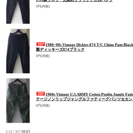
0円(内税)
1980~90s Vintage Dickies 874 T/C Chino Pant
製ディッキーズ874ブラック
0円(内税)
1960s Vintage U.S.ARMY Cotton Poplin Jungle Fa
テージノンリップジャングルファティーグパンツセカン
0円(内税)
1-12 / 317
NEXT