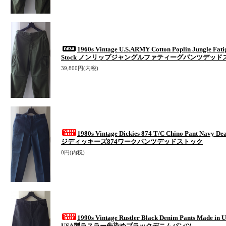
1960s Vintage U.S.ARMY Cotton Poplin Jungle Fati
Stock ノンリップジャングルファティーグパンツデッド
39,800円(内税)
1980s Vintage Dickies 874 T/C Chino Pant Navy
ジディッキーズ874ワークパンツデッドストック
0円(内税)
1990s Vintage Rustler Black Denim Pants Mad
USA製ラスラー先染めブラックデニムパンツ