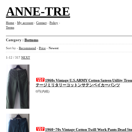
ANNE-TRE
Home
-
My account
-
Contact
-
Policy
-
Terms
Category :
Bottoms
Sort by -
Recommend
-
Price
-
Newest
1-12 / 317
NEXT
1960s Vintage U.S.ARMY Cotton Sateen Utility T
テージミリタリーコットンサテンベイカーパンツ
0円(内税)
1960~70s Vintage Cotton Twill Work Pants De