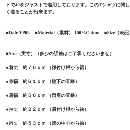
トで40をジャストで着用しております。このTシャツに関
く着ることが出来ます。
■Date 1990s ■Material（素材） 100%Cotton ■Size（表
■Size（実寸）（多少の誤差はご了承くださいませ）
●着丈 約７６ｃｍ （襟付け根から裾）
●身幅 約６１ｃｍ （脇下の直線）
●肩幅 約５６ｃｍ （両肩の直線）
●袖丈 約２２ｃｍ （肩付け根から袖）
●裄丈 約５３ｃｍ （襟の中心から袖）