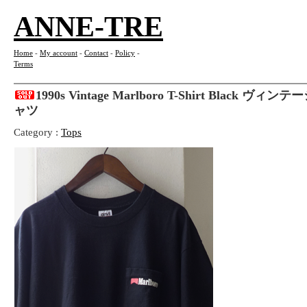
ANNE-TRE
Home
-
My account
-
Contact
-
Policy
-
Terms
1990s Vintage Marlboro T-Shirt Black 
ャツ
Category :
Tops