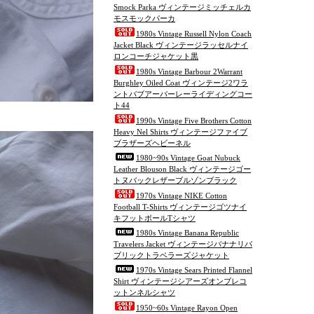
Smock Parka ヴィンテージミッチェルカ
モスモックパーカ
1980s Vintage Russell Nylon Coach
Jacket Black ヴィンテージラッセルナイ
ロンコーチジャケット黒
1980s Vintage Barbour 2Warrant
Burghley Oiled Coat ヴィンテージ2ワラ
ントバブアーバーレーライディングコー
ト44
1990s Vintage Five Brothers Cotton
Heavy Nel Shirts ヴィンテージファイブ
ブラザーズヘビーネル
1980~90s Vintage Goat Nubuck
Leather Blouson Black ヴィンテージゴー
トヌバックレザーブルゾンブラック
1970s Vintage NIKE Cotton
Football T-Shirts ヴィンテージゴツナイ
キフットボールTシャツ
1980s Vintage Banana Republic
Travelers Jacket ヴィンテージバナナリパ
ブリックトラベラーズジャケット
1970s Vintage Sears Printed Flannel
Shirt ヴィンテージシアーズオンブレコ
ットンネルシャツ
1950~60s Vintage Rayon Open