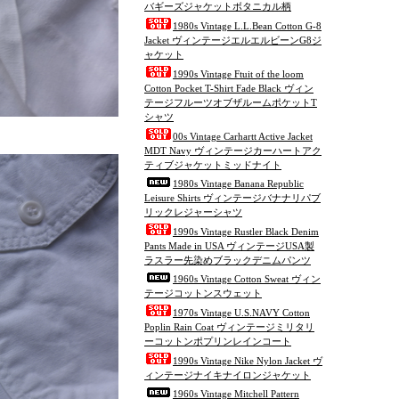
バギーズジャケットボタニカル柄
1980s Vintage L.L.Bean Cotton G-8
Jacket ヴィンテージエルエルビーンG8ジ
ャケット
1990s Vintage Ftuit of the loom
Cotton Pocket T-Shirt Fade Black ヴィン
テージフルーツオブザルームポケットT
シャツ
00s Vintage Carhartt Active Jacket
MDT Navy ヴィンテージカーハートアク
ティブジャケットミッドナイト
1980s Vintage Banana Republic
Leisure Shirts ヴィンテージバナナリパブ
リックレジャーシャツ
1990s Vintage Rustler Black Denim
Pants Made in USA ヴィンテージUSA製
ラスラー先染めブラックデニムパンツ
1960s Vintage Cotton Sweat ヴィン
テージコットンスウェット
1970s Vintage U.S.NAVY Cotton
Poplin Rain Coat ヴィンテージミリタリ
ーコットンポプリンレインコート
1990s Vintage Nike Nylon Jacket ヴ
ィンテージナイキナイロンジャケット
1960s Vintage Mitchell Pattern