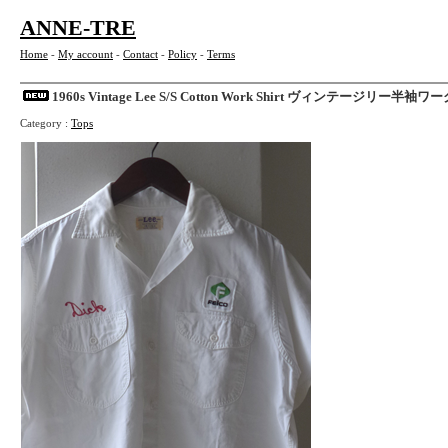
ANNE-TRE
Home
-
My account
-
Contact
-
Policy
-
Terms
1960s Vintage Lee S/S Cotton Work Shirt ヴィンテージリー半袖
Category :
Tops