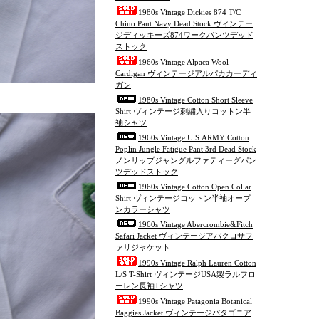
1980s Vintage Dickies 874 T/C
Chino Pant Navy Dead Stock ヴィンテー
ジディッキーズ874ワークパンツデッド
ストック
1960s Vintage Alpaca Wool
Cardigan ヴィンテージアルパカカーディ
ガン
1980s Vintage Cotton Short Sleeve
Shirt ヴィンテージ刺繍入りコットン半
袖シャツ
1960s Vintage U.S.ARMY Cotton
Poplin Jungle Fatigue Pant 3rd Dead Stock
ノンリップジャングルファティーグパン
ツデッドストック
1960s Vintage Cotton Open Collar
Shirt ヴィンテージコットン半袖オープ
ンカラーシャツ
1960s Vintage Abercrombie&Fitch
Safari Jacket ヴィンテージアバクロサフ
ァリジャケット
1990s Vintage Ralph Lauren Cotton
L/S T-Shirt ヴィンテージUSA製ラルフロ
ーレン長袖Tシャツ
1990s Vintage Patagonia Botanical
Baggies Jacket ヴィンテージパタゴニア