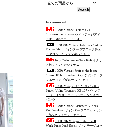
Recommend
1980s Vintage Dickies 874
Corduroy Work Pants ヴィンテージディ
ッキーズ874コーデュロイ
1970~80s Vintage JCPenney Cotton
Flannel Shirt ヴィンテージブロックチェ
ックコットンフランネルシャツ
Italy Cashmere V-Neck Knit イタリ
ア製Vネックカシミヤニット
1990s Vintage Fruit of the loom
Cotton T-Shirt Heather Gray ヴィンテージ
フルーツオブザルームTシャツ
1960s Vintage U.S.ARMY Cotton
Sateen Utility Trousers OG-107 ヴィンテ
ージミリタリーコットンサテンベイカー
パンツ
1980s Vintage Cashmere V-Neck
Knit Scotland ヴィンテージスコットラン
ド製Vネックカシミヤニット
1960~70s Vintage Cotton Twill
Work Pants Dead Stock ヴィンテージコッ