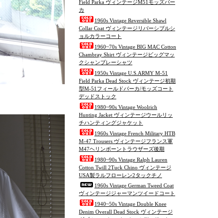
Field Parka ヴィンテージM51モッズパー
カ
1960s Vintage Reversible Shawl
Collar Coat ヴィンテージリバーシブルシ
ョルカラーコート
1960~70s Vintage BIG MAC Cotton
Chambray Shirt ヴィンテージビッグマッ
クシャンブレーシャツ
1950s Vintage U.S.ARMY M-51
Field Parka Dead Stock ヴィンテージ初期
型M-51フィールドパーカ/モッズコート
デッドストック
1980~90s Vintage Woolrich
Hunting Jacket ヴィンテージウールリッ
チハンティングジャケット
1960s Vintage French Military HTB
M-47 Trousers ヴィンテージフランス軍
M47ヘリンボーントラウザーズ後期
1980~90s Vintage Ralph Lauren
Cotton Twill 2Tuck Chino ヴィンテージ
USA製ラルフローレン2タックチノ
1960s Vintage German Tweed Coat
ヴィンテージジャーマンツイードコート
1940~50s Vintage Double Knee
Denim Overall Dead Stock ヴィンテージ