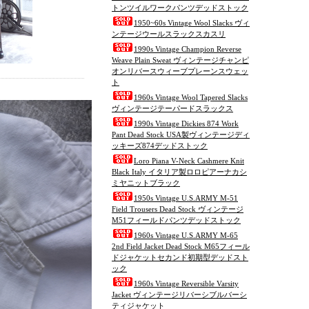
トンツイルワークパンツデッドストック
1950~60s Vintage Wool Slacks ヴィ
ンテージウールスラックスカスリ
1990s Vintage Champion Reverse
Weave Plain Sweat ヴィンテージチャンピ
オンリバースウィーブプレーンスウェッ
ト
1960s Vintage Wool Tapered Slacks
ヴィンテージテーパードスラックス
1990s Vintage Dickies 874 Work
Pant Dead Stock USA製ヴィンテージディ
ッキーズ874デッドストック
Loro Piana V-Neck Cashmere Knit
Black Italy イタリア製ロロピアーナカシ
ミヤニットブラック
1950s Vintage U.S.ARMY M-51
Field Trousers Dead Stock ヴィンテージ
M51フィールドパンツデッドストック
1960s Vintage U.S.ARMY M-65
2nd Field Jacket Dead Stock M65フィール
ドジャケットセカンド初期型デッドスト
ック
1960s Vintage Reversible Varsity
Jacket ヴィンテージリバーシブルバーシ
ティジャケット