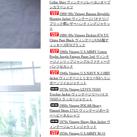
Collar Shirt ヴィンテージレーヨンオープ
ンカラーシャツ
1980~90s Vintage Banana Republic
Hunting Jacket ヴィンテージバナナリパ
ブリック襟レザーハンティングジャケッ
ト
1980~90s Vintage Dickies 874 T/C
Chino Pant Black ヴィンテージUSA製デ
ィッキーズ874ブラック
1960s Vintage U.S.ARMY Cotton
Poplin Jungle Fatigue Pants 2nd ヴィンテ
ージノンリップジャングルファティーグ
パンツセカンド
1940s Vintage U.S.NAVY N-3 HBT
Jacket ヴィンテージミリタリーN3ヘリン
ボーンツイルジャケット
1970s Vintage LEVI'S 70505
Trucker Jacket ヴィンテージリーバイス
70505トラッカージャケット
1960s Vintage POLAR Heavy
Flannel Shirts 171/2 ヴィンテージポーラ
ーヘビーネルシャツ
1970s Vintage Sheep Skin Jacket ヴ
ィンテージムートンジャケット
1950s Vintage U.S.ARMY M-51